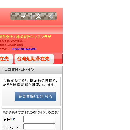
運営会社：株式会社ジャフプラザ
総合受付へのご連絡は:
電話：03-6455-0360
メール：
info@jafplaza.com
在先
台湾短期滞在先