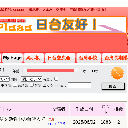
T Plaza.com！ 掲示板、メル友、交流会、芸能情報など盛り沢山！
My Page
掲示板
日台交流会
台湾学校
台湾長期滞
年齢：
0才 - 100才
国籍：
写真：
中国語
台湾語
英語
ニックネーム：
ヒッ
イトル
投稿者
作成日付
推薦
ト
、日語を勉強中の台湾人で
2025/06/02
1883
2
coco123