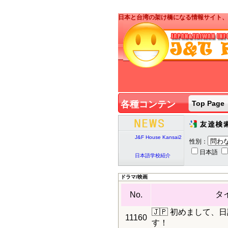
日本と台湾の架け橋になる情報サイト、J&
J&T PARTY台湾人ボ
ランティア募集
各種コンテン
Top Page
ツ
J&T PARTY
2020/2/7
J&F House Kansai2
性別：
日本語
日本語学校紹介
ドラマ/映画
J&T PARTY台湾人ボ
タ
No.
ランティア募集
🇯🇵 初めまして
11160
す！
J&T PARTY