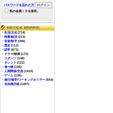
パスワードを忘れた方
私の会員ＩＤを保存。
・
生活/文化
(
719
)
・
時事/経済
(
213
)
・
音楽/歌手
(
306
)
・
歴史
(
112
)
・
語学
(
673
)
・ドラマ/映画 (
175
)
・
スポーツ
(
148
)
・
タレント
(
122
)
・
食べ物
(
146
)
・
人間関係/交流
(
1410
)
・
ゲーム
(
136
)
・
旅行/留学/ワーキングホリデー
(
654
)
・
自由掲示板
(
1497
)