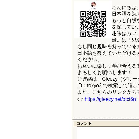
2020/2/7
こんにちは
J&F House Kansai2
日本語を勉
もっと自然
を探していま
趣味はカフ
最近は『鬼
もし同じ趣味を持っている
日本語を教えていただける
ください。
お互いに楽しく学び合える
よろしくお願いします！
ご連絡は、Gleezy（グリ
ID：tokyo2 で検索して
また、こちらのリンクから
👉
https://gleezy.net/ptct6n
コメント