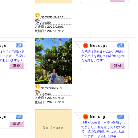
Name:fdk91eez
Age:50
入會日：2026/02/01
更新日：2026/07/12
私はとても毛深いで
台湾語は話せませんが、趣味や
ています。 毛深い
文化交流を通じてお友達になれ
女性はいますか？
たら嬉しいです✨
Name:kko0729
Age:44
入會日：2026/07/10
更新日：2026/07/10
祖父が90年前に台湾で教師をし
てました。 私ももう長くないの
で、彼の足跡探しをしたいと思
ってます。 よろしくお�...