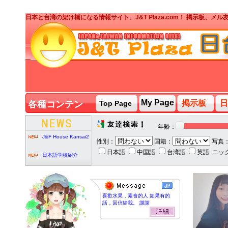
日本と台湾の架け橋になる情報サイト、J&T Plaza.com！ 掲示板、
J&T PARTY台湾人ボ
ランティア募集
My Page
掲示板
日
各種コンテン
Top Page
ツ
J&T PARTY
2020/2/7
年齢：
J&F House Kansai2
性別：
国籍：
写真
日本語
中国語
台湾語
英語
ニッ
日本語学校紹介
J&T PARTY台湾人ボ
喜歡水果，素食的人 如果有的
ランティア募集
話，回信給我。 謝謝
J&T PARTY