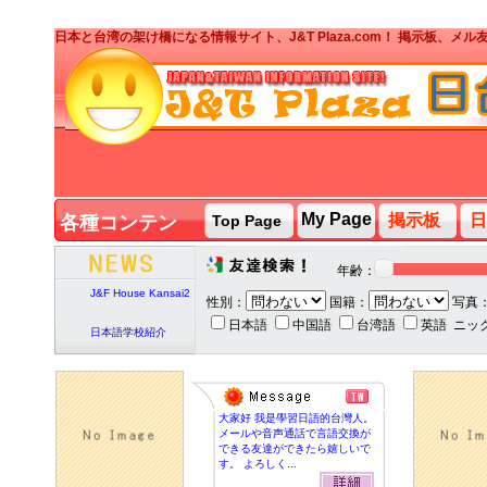
日本と台湾の架け橋になる情報サイト、J&T Plaza.com！ 掲示板、
J&T PARTY台湾人ボ
ランティア募集
My Page
掲示板
日
各種コンテン
Top Page
ツ
J&T PARTY
2020/2/7
年齢：
J&F House Kansai2
性別：
国籍：
写真
日本語
中国語
台湾語
英語
ニッ
日本語学校紹介
J&T PARTY台湾人ボ
大家好 我是學習日語的台灣人。
ランティア募集
メールや音声通話で言語交換が
できる友達ができたら嬉しいで
す。 よろしく...
J&T PARTY