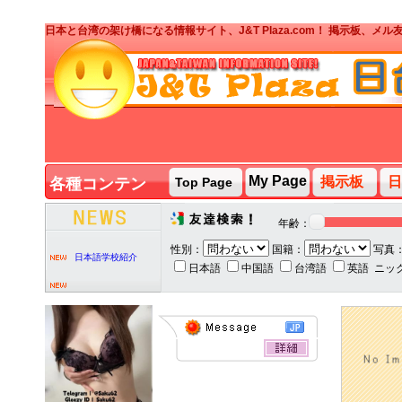
日本と台湾の架け橋になる情報サイト、J&T Plaza.com！ 掲示板、
J&T PARTY台湾人ボ
ランティア募集
My Page
掲示板
日
各種コンテン
Top Page
J&T PARTY
2020/2/7
ツ
J&F House Kansai2
年齢：
性別：
国籍：
写真
日本語学校紹介
日本語
中国語
台湾語
英語
ニッ
J&T PARTY台湾人ボ
ランティア募集
J&T PARTY
2020/2/7