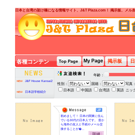
日本と台湾の架け橋になる情報サイト、J&T Plaza.com！ 掲示板、
J&T PARTY台湾人ボ
ランティア募集
My Page
掲示板
日
各種コンテン
Top Page
ツ
J&T PARTY
2020/2/7
年齢：
J&F House Kansai2
性別：
国籍：
写真
日本語
中国語
台湾語
英語
ニッ
日本語学校紹介
J&T PARTY台湾人ボ
初めまして！ 日本の関東に住ん
ランティア募集
でいる30代の日本人です。 昔か
ら海外の友人と手紙やメール交
換することが�...
J&T PARTY