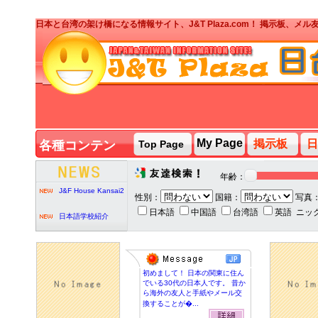
日本と台湾の架け橋になる情報サイト、J&T Plaza.com！ 掲示板、
J&T PARTY台湾人ボ
ランティア募集
My Page
掲示板
日
各種コンテン
Top Page
ツ
J&T PARTY
2020/2/7
年齢：
J&F House Kansai2
性別：
国籍：
写真
日本語
中国語
台湾語
英語
ニッ
日本語学校紹介
J&T PARTY台湾人ボ
初めまして！ 日本の関東に住ん
ランティア募集
でいる30代の日本人です。 昔か
ら海外の友人と手紙やメール交
換することが�...
J&T PARTY