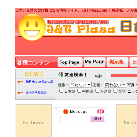
日本と台湾の架け橋になる情報サイト、J&T Plaza.com！ 掲示板、
J&T PARTY台湾人ボ
ランティア募集
My Page
掲示板
日
各種コンテン
Top Page
ツ
J&T PARTY
2020/2/7
年齢：
J&F House Kansai2
性別：
国籍：
写真
日本語
中国語
台湾語
英語
ニッ
日本語学校紹介
J&T PARTY台湾人ボ
ランティア募集
J&T PARTY