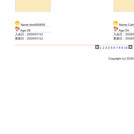
Name:line693856
Name:Cath
Age:28
Age:54
入会日：2026/07/12
入会日：2026/0
更新日：2026/07/12
更新日：2026/0
1
2
3
4
5
6
7
8
9
10
Copyright (c)
2026 