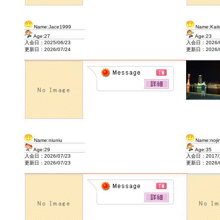
2020/2/7
J&F House Kansai2
Name:Jace1999
Name:Kait
Age:27
Age:23
入会日：2025/06/23
入会日：2026/0
更新日：2026/07/24
更新日：2026/0
Name:niuniu
Name:nojin
Age:29
Age:35
入会日：2026/07/23
入会日：2017/1
更新日：2026/07/23
更新日：2026/0