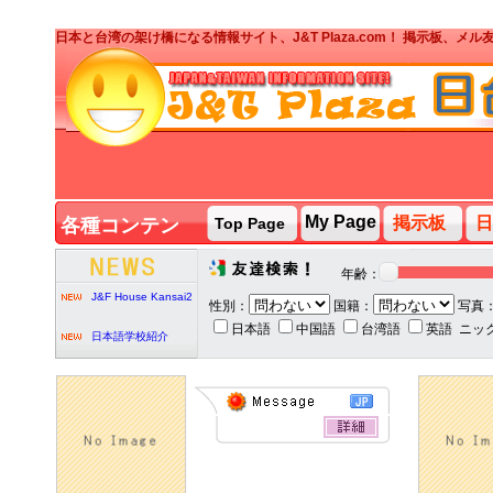
日本と台湾の架け橋になる情報サイト、J&T Plaza.com！ 掲示板、
J&T PARTY台湾人ボ
ランティア募集
My Page
掲示板
日
各種コンテン
Top Page
ツ
J&T PARTY
2020/2/7
年齢：
J&F House Kansai2
性別：
国籍：
写真
日本語
中国語
台湾語
英語
ニッ
日本語学校紹介
J&T PARTY台湾人ボ
ランティア募集
J&T PARTY