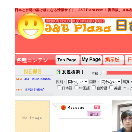
日本と台湾の架け橋になる情報サイト、J&T Plaza.com！ 掲示板、
J&T PARTY台湾人ボ
ランティア募集
My Page
掲示板
日
各種コンテン
Top Page
ツ
J&T PARTY
2020/2/7
年齢：
J&F House Kansai2
性別：
国籍：
写真
日本語
中国語
台湾語
英語
ニッ
日本語学校紹介
J&T PARTY台湾人ボ
ランティア募集
J&T PARTY