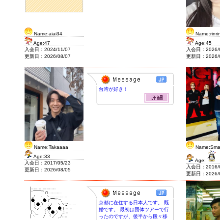
Name:aiai34
Name:rinri
Age:47
Age:45
入会日：2024/11/07
入会日：2026/0
更新日：2026/08/07
更新日：2026/0
台湾が好き！
Name:Takaaaa
Name:Smal
Age:33
Age:
入会日：2017/05/23
入会日：2016/0
更新日：2026/08/05
更新日：2026/0
京都に在住する日本人です。 既
婚です。 最初は団体ツアーで行
ったのですが、後半から段々移