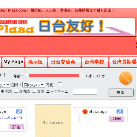
T Plaza.com！ 掲示板、メル友、交流会、芸能情報など盛り沢山！
My Page
掲示板
日台交流会
台湾学校
台湾長期滞
年齢：
0才 - 100才
国籍：
写真：
中国語
台湾語
英語
ニックネーム：
久しぶりにログイ