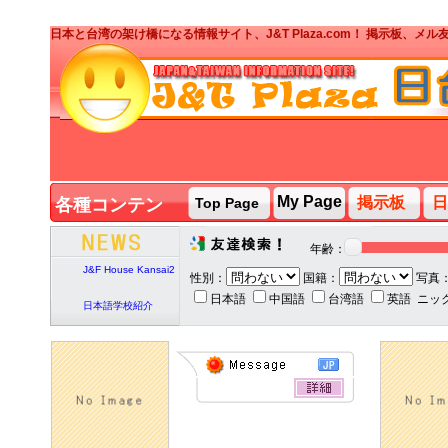
日本と台湾の架け橋になる情報サイト、J&T Plaza.com！ 掲示板、
J&T PARTY台湾人ボ
ランティア募集
My Page
掲示板
日
各種コンテン
Top Page
ツ
J&T PARTY
2020/2/7
年齢：
J&F House Kansai2
性別：
国籍：
写真
日本語
中国語
台湾語
英語
ニッ
日本語学校紹介
J&T PARTY台湾人ボ
ランティア募集
J&T PARTY